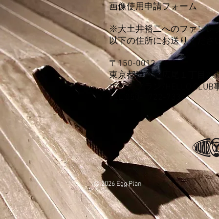
画像使用申請フォーム
※大土井裕二へのファンレ
以下の住所にお送りくださ
〒150-0012
東京都渋谷区広尾１丁目2-1 
エッグプラン/HELLO CLUB事
TEL:050-1722-7337
© 2026 Egg Plan