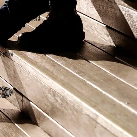
ター等の郵便物は、
い。
4F
務局​​