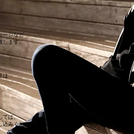
。
セージなど
致します。
見は
しては、
し込みください。