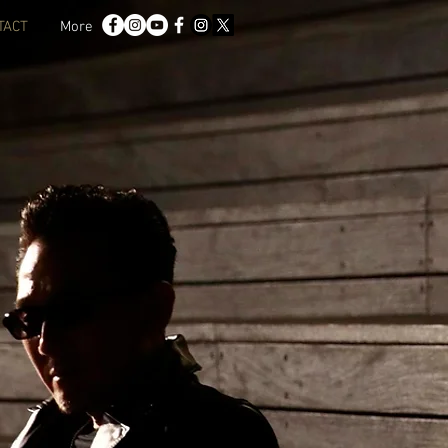
TACT
More