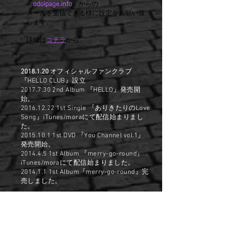
odoipage.info
「
」からの
メールを受信できる様に設定をお願い致
します。
詳細は
コチラ
から
2018.1.20
オフィシャルファンクラブ
『HELLO CLUB』設立
2017.7.30
2nd Album 『HELLO』発売開
始。
2016.12.22
1st Single 『ありきたりのLove
Song』iTunes/moraにて配信始まりまし
た。
2015.10.1
1st DVD 『You Channel vol.1』
発売開始。
2014.4.5 1st Album 『merry-go-round』
iTunes/moraにて配信始まりました。
2014.1.1 1st Album『merry-go-round』完
売しました。
続企画「あなたの街に大土井裕二
の歌声を！」